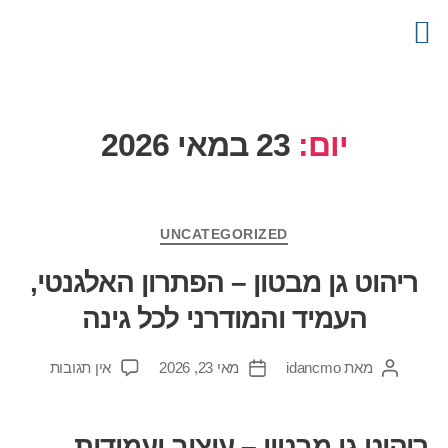
צור קשר
דף הבית
קטלוג מוצרים
פרויקטים
מידע מקצועי
יום:
23 במאי 2026
UNCATEGORIZED
ריהוט גן מבטון – הפתרון האלגנטי,
העמיד והמודרני לכל גינה
מאת
idancmo
מאי 23, 2026
אין תגובות
ריהוט גן מבטון – עיצוב ועמידות