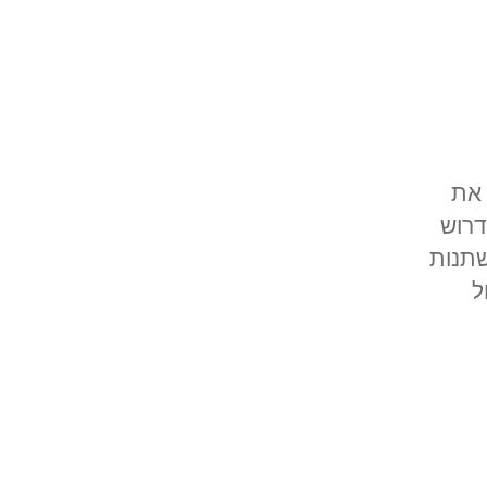
 את
דרוש
שתנות
ל