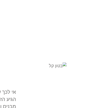
אי לכך 
הגיע הז
מבנים ו