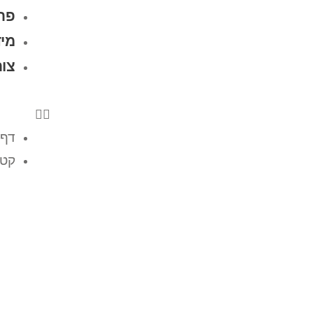
פרו
מיד
צו
דף 
קטל