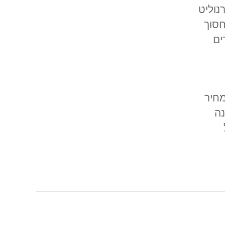
נוליט
חסוך
ים
מחיר
נה