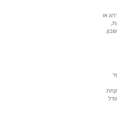
וג או
ת,
בון.
ר
לקחת
ודל