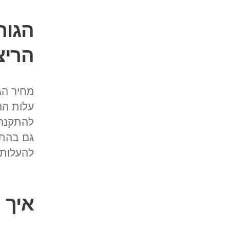
הגור
הריצ
מחיר הג
עלות הה
להתקנה 
גם בהתא
להעלות 
איך 