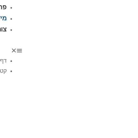
פרו
מיד
צו
דף 
קטל