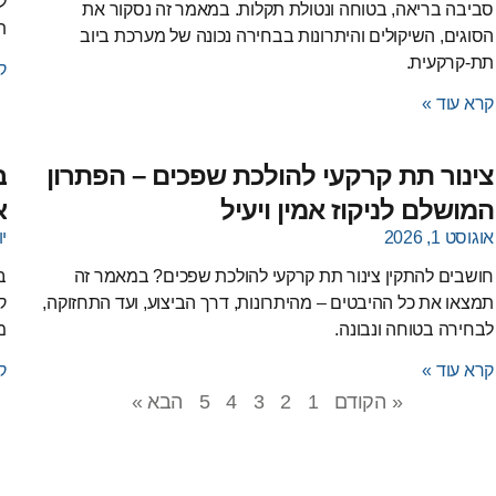
ל
סביבה בריאה, בטוחה ונטולת תקלות. במאמר זה נסקור את
ת
הסוגים, השיקולים והיתרונות בבחירה נכונה של מערכת ביוב
תת-קרקעית.
ק
קרא עוד »
צינור תת קרקעי להולכת שפכים – הפתרון
ב
המושלם לניקוז אמין ויעיל
א
אוגוסט 1, 2026
יולי
חושבים להתקין צינור תת קרקעי להולכת שפכים? במאמר זה
ב
תמצאו את כל ההיבטים – מהיתרונות, דרך הביצוע, ועד התחזוקה,
ק
לבחירה בטוחה ונבונה.
מ
קרא עוד »
ק
« הקודם
1
2
3
4
5
הבא »