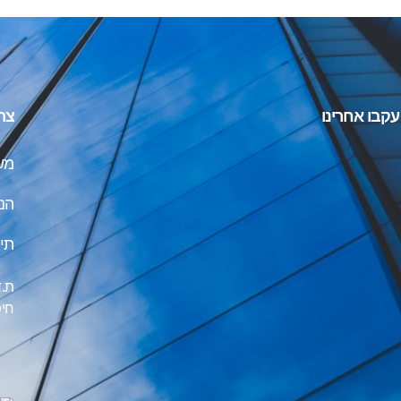
עקבו אחרינו
צר
משרד
הנ
תיאו
ת.ד 10320, מיקו
חי