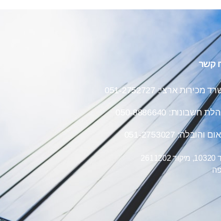
ו קשר
 מכירות ארצי: 051-2752727
הלת חשבונות:
050-8886640
ם והובלה: 051-2753027
ד 2611202
פה