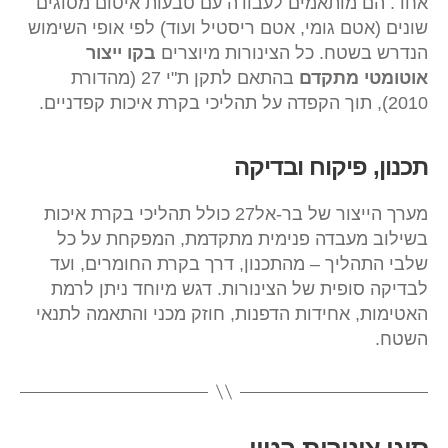
אחד. הם מותאמים לעבודה עם טבעות איטום מסוגים
שונים (אטם גומי, אטם ריסטיל ועוד) לפי אופי השימוש
הנדרש בשטח. כל הצינורות מיוצרים
בקו ייצור
אוטומטי מתקדם
בהתאם לתקן ת"י 27 (מהדורת
2010), תוך הקפדה על תהליכי בקרת איכות קפדניים.
תכנון, פיקוח ובדיקה
מערך הייצור של בר-אל27 כולל תהליכי בקרת איכות
בשילוב מעבדה פנימית מתקדמת, המפקחת על כל
שלבי התהליך – מהתכנון, דרך בקרת החומרים, ועד
לבדיקה סופית של הצינורות. דגש מיוחד ניתן לרמת
האטימות, אחידות הדפנות, חוזק מכני והתאמה לתנאי
השטח.