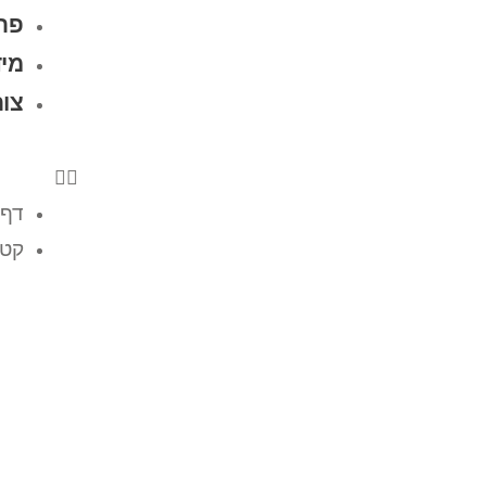
פרו
מיד
צו
דף 
קטל