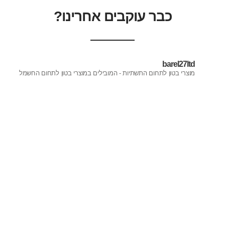
כבר עוקבים אחרינו?
barel27ltd
מוצרי בטון לתחום התשתיות - המובילים במוצרי בטון לתחום החשמל
ת דגם שח