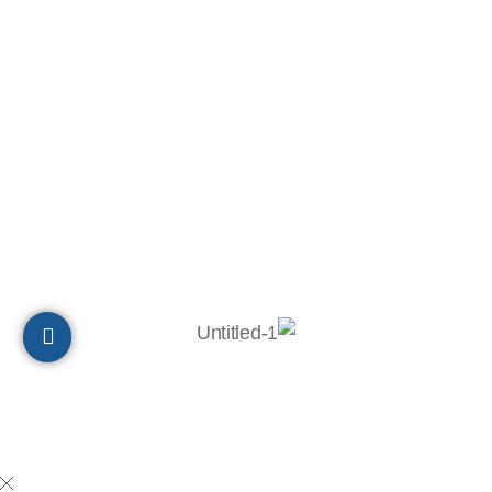
ת.ד 10320, מיקוד 2611202
חיפה
הצהרת נגישות
© 2023 כל הזכויות שמורות לבר-אל 27 תעשיות בע"מ
Powered by
Digital Prime
Monetization LTD