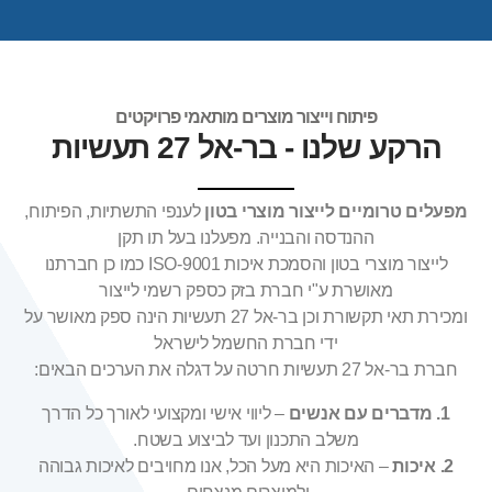
בר-אל תעשיות בע״מ
החברה המובילה בישראל למוצרי
פיתוח וייצור מוצרים מותאמי פרויקטים
בטון לענפי התשתיות, הפיתוח ,
הרקע שלנו - בר-אל 27 תעשיות
ההנדסה והבנייה
מפעלים טרומיים לייצור מוצרי בטון
לענפי התשתיות, הפיתוח,
התקשרו עכשיו
ההנדסה והבנייה. מפעלנו בעל תו תקן
לייצור מוצרי בטון והסמכת איכות 9001-ISO כמו כן חברתנו
מאושרת ע"י חברת בזק כספק רשמי לייצור
ומכירת תאי תקשורת וכן בר-אל 27 תעשיות הינה ספק מאושר על
ידי חברת החשמל לישראל
חברת בר-אל 27 תעשיות חרטה על דגלה את הערכים הבאים:
1. מדברים עם אנשים
– ליווי אישי ומקצועי לאורך כל הדרך
משלב התכנון ועד לביצוע בשטח.
2. איכות
– האיכות היא מעל הכל, אנו מחויבים לאיכות גבוהה