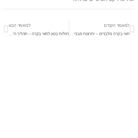
למאמר הקודם
למאמר הבא
תאי בקרה מלבניים – יתרונות מבניים במקומות צרים ומורכבים
חוליות בטון לתאי בקרה – תהליך הייצור והעמידות ארוכת הטווח
בר-אל 27 תעשיות בע"מ
מפעלים לייצור ופתוח מוצרי בטון ייחודיים לענף ההנדסה,
התשתיות והאדריכלי . התמחות בפתוח מוצרים מותאמי
פרויקטים . מפעלינו בעלי הסמכה של מכון התקנים לייצור מוצרי