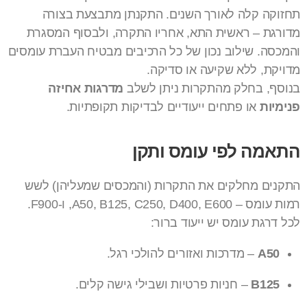
תחזוקה קלה לאורך השנים. התקנתן מתבצעת בצורה
מדורגת – ראשית התא, אחריו התקרה, ולבסוף המסגרת
והמכסה. שילוב נכון של כל הרכיבים מבטיח העברת עומסים
מדויקת, ללא שקיעה או סדיקה.
בנוסף, בחלק מהתקרות ניתן לשלב
מדרגות אחיזה
פנימיות
או פתחים ייעודיים לבדיקות תקופתיות.
התאמה לפי עומס ותקן
התקנים מחלקים את התקרות (והמכסים שמעליהן) לשש
רמות עומס – A50, B125, C250, D400, E600, ו-F900.
לכל דרגת עומס יש ייעוד ברור:
A50
– מדרכות ואזורים להולכי רגל.
B125
– חניות פרטיות ושבילי גישה קלים.