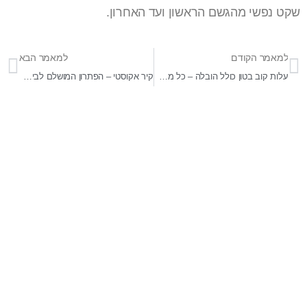
שקט נפשי מהגשם הראשון ועד האחרון.
למאמר הקודם
למאמר הבא
עלות קוב בטון כולל הובלה – כל מה שצריך לדעת לפני הזמנת בטון
קיר אקוסטי – הפתרון המושלם לבידוד רעשים בסביבה הביתית והעסקית
בר-אל 27 תעשיות בע"מ
מפעלים לייצור ופתוח מוצרי בטון ייחודיים לענף ההנדסה,
התשתיות והאדריכלי . התמחות בפתוח מוצרים מותאמי
פרויקטים . מפעלינו בעלי הסמכה של מכון התקנים לייצור מוצרי