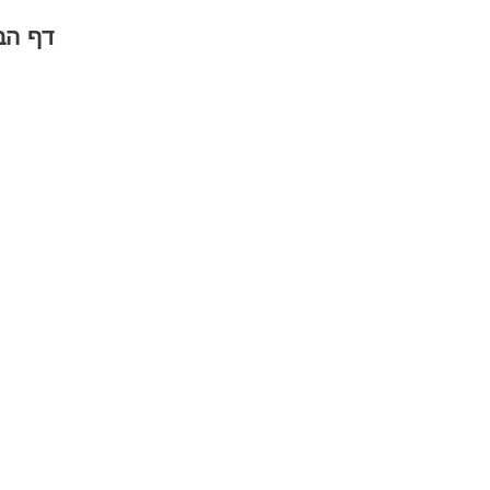
דף הב
תעלות ניקוז מי גשם מ
מה שצריך לדעת לפני
שמבצעים התקנה