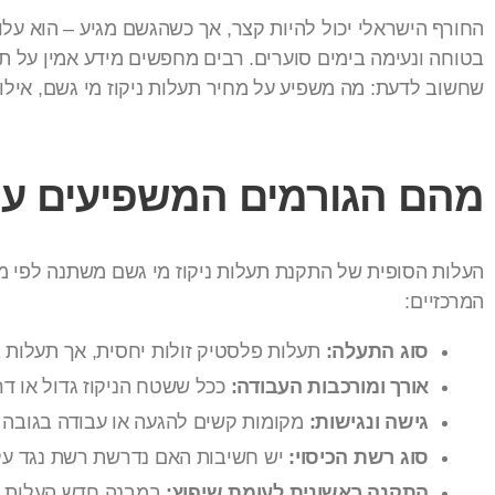
החורף הישראלי יכול להיות קצר, אך כשהגשם מגיע – הוא עלול
בטוחה ונעימה בימים סוערים. רבים מחפשים מידע אמין על תע
שחשוב לדעת: מה משפיע על מחיר תעלות ניקוז מי גשם, אילו א
מהם הגורמים המשפיעים על 
העלות הסופית של התקנת תעלות ניקוז מי גשם משתנה לפי מס
המרכזיים:
סוג התעלה:
תעלות פלסטיק זולות יחסית, אך תעלות בט
אורך ומורכבות העבודה:
ככל ששטח הניקוז גדול או דר
גישה ונגישות:
מקומות קשים להגעה או עבודה בגובה יח
סוג רשת הכיסוי:
יש חשיבות האם נדרשת רשת נגד עלים
התקנה ראשונית לעומת שיפוץ:
במבנה חדש העלות לר