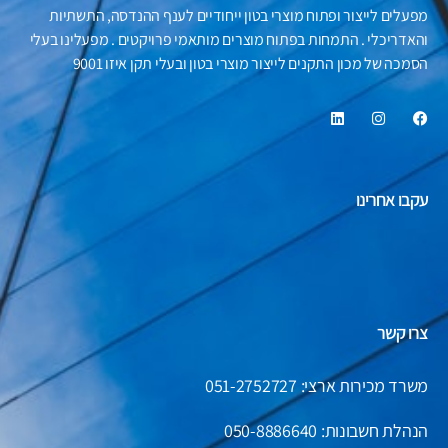
מפעלים לייצור ופתוח מוצרי בטון ייחודיים לענף ההנדסה, התשתיות
והאדריכלי . התמחות בפתוח מוצרים מותאמי פרויקטים . מפעלינו בעלי
הסמכה של מכון התקנים לייצור מוצרי בטון ובעלי תקן איזו 9001
עקבו אחרינו
צרו קשר
משרד מכירות ארצי: 051-2752727
הנהלת חשבונות:
050-8886640