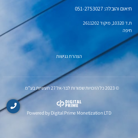
תיאום והובלה: 051-2753027
ת.ד 10320, מיקוד 2611202
חיפה
הצהרת נגישות
© 2023 כל הזכויות שמורות לבר-אל 27 תעשיות בע"מ
Powered by
Digital Prime
Monetization LTD