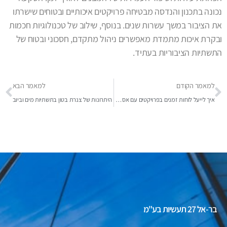
נכונה בתכנון והנדסה מבטיחה פרויקטים איכותיים ובטוחים שישרתו
את הציבור במשך עשרות שנים. בנוסף, שילוב של טכנולוגיות חכמות
ובקרת איכות מתמדת מאפשרים ניהול מתקדם, חסכוני ובטוח של
התשתיות הציבוריות בעתיד.
למאמר הקודם
למאמר הבא
איך לייעל לוחות זמנים בפרויקטים עם אספקת בטון
היתרונות של צנרת בטון בתשתיות מים וביוב
בר-אל 27 תעשיות בע"מ