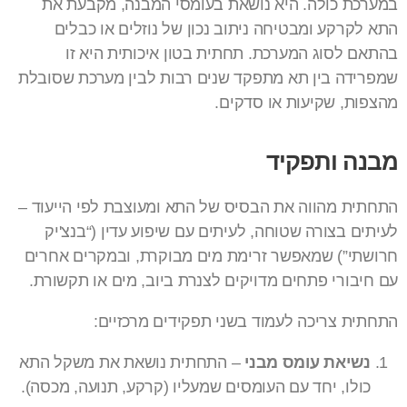
במערכת כולה. היא נושאת בעומסי המבנה, מקבעת את
התא לקרקע ומבטיחה ניתוב נכון של נוזלים או כבלים
בהתאם לסוג המערכת. תחתית בטון איכותית היא זו
שמפרידה בין תא מתפקד שנים רבות לבין מערכת שסובלת
מהצפות, שקיעות או סדקים.
מבנה ותפקיד
התחתית מהווה את הבסיס של התא ומעוצבת לפי הייעוד –
לעיתים בצורה שטוחה, לעיתים עם שיפוע עדין (“בנצ'יק
חרושתי”) שמאפשר זרימת מים מבוקרת, ובמקרים אחרים
עם חיבורי פתחים מדויקים לצנרת ביוב, מים או תקשורת.
התחתית צריכה לעמוד בשני תפקידים מרכזיים:
נשיאת עומס מבני
– התחתית נושאת את משקל התא
כולו, יחד עם העומסים שמעליו (קרקע, תנועה, מכסה).