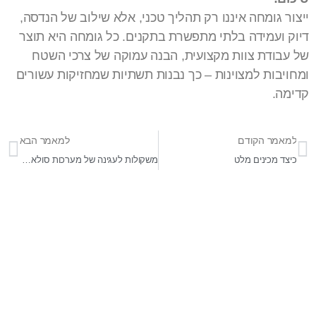
ייצור גומחה איננו רק תהליך טכני, אלא שילוב של הנדסה,
דיוק ועמידה בלתי מתפשרת בתקנים. כל גומחה היא תוצר
של עבודת צוות מקצועית, הבנה עמוקה של צרכי השטח
ומחויבות למצוינות – כך נבנות תשתיות שמחזיקות עשורים
קדימה.
למאמר הקודם
למאמר הבא
כיצד מכינים מלט
משקולות לעגינה של מערכות סולאריות צפות – פתרון יציב לעולם ירוק
בר-אל 27 תעשיות בע"מ