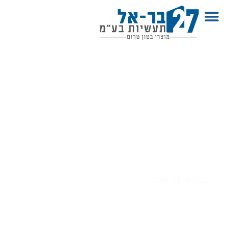
תא בקרה P בזק תקשורת – פתרון
תקני לתשתיות תקשורת
תת־קרקעיות
פברואר 22, 2026