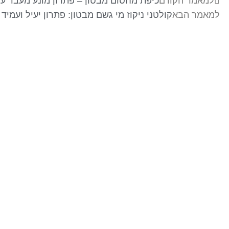
למאמר הקודם
כיפת מחסום מבטון – פתרון מונע מעבר ע
למאמר הבא
קולטני ניקוז מי גשם מבטון: פתרון יעיל ועמיד 
בר-אל 27 תעשיות בע"מ
מפעלים לייצור ופתוח מוצרי בטון ייחודיים לענף
ההנדסה, התשתיות והאדריכלי . התמחות בפתוח
מוצרים מותאמי פרויקטים . מפעלינו בעלי הסמכה של
מכון התקנים לייצור מוצרי בטון ובעלי תקן איזו 9001