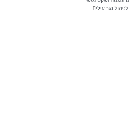
ם עוצמה ושקט נפשי
לניהול נגר עילי
עקבו אחרינו
צ
מש
ה
תי