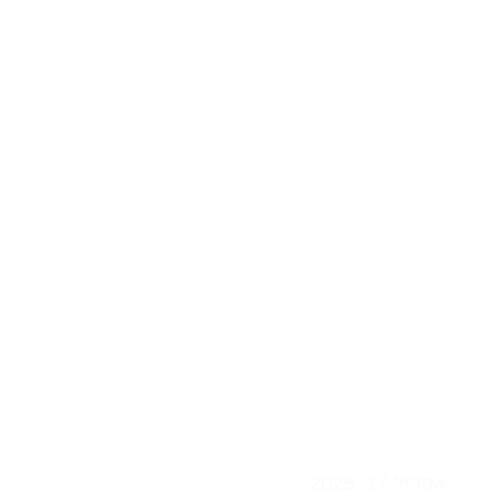
תאי בקרה עגולים מבט
פתרון פרקטי ואסתטי
אפריל 17, 2025