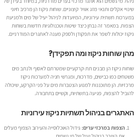
ניהול מי גשמים הוא אתגר מרכזי בערים מודרניות, במיוחד בעידן של
שינויי אקלים ותנאי מזג אוויר קיצוניים. שוחות ניקוז הן מרכיב חיוני
במערכות תשתית עירוניות, המיועדות לניהול יעיל של מים ולמניעת
הצפות. במאמר זה נבחן כיצד שיטות וטכנולוגיות חדשות בשוחות
ניקוז יכולות לשפר את תפקודן ולספק מענה לאתגרים המודרניים.
מהן שוחות ניקוז ומה תפקידן?
שוחות ניקוז הן מבנים תת-קרקעיים שמטרתם לאסוף ולנתב מים
משטחים כמו כבישים, מדרכות, ומגרשי חניה למערכות ניקוז
מרכזיות. הן מתוכננות למנוע הצטברות מים על פני הקרקע, שיכולה
להוביל להצפות, פגיעה בתשתיות, וקשיים בתחבורה.
האתגרים בניהול תשתיות ניקוז עירוניות
הצפות במרכזי ערים:
גידול האוכלוסייה והעירוב הצפוף מעלים
את הצורך בניהול יעיל של מי גשמים.