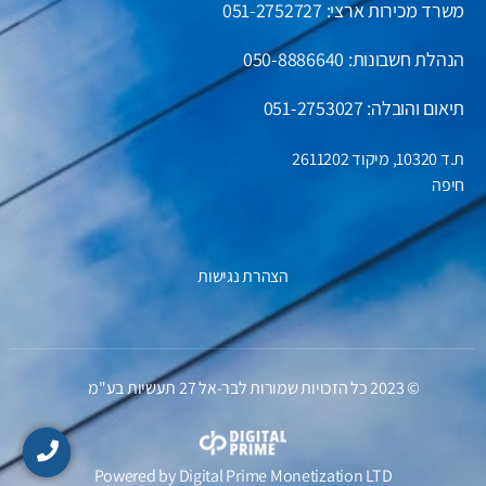
משרד מכירות ארצי: 051-2752727
הנהלת חשבונות:
050-8886640
תיאום והובלה: 051-2753027
ת.ד 10320, מיקוד 2611202
חיפה
הצהרת נגישות
© 2023 כל הזכויות שמורות לבר-אל 27 תעשיות בע"מ
Powered by
Digital Prime
Monetization LTD