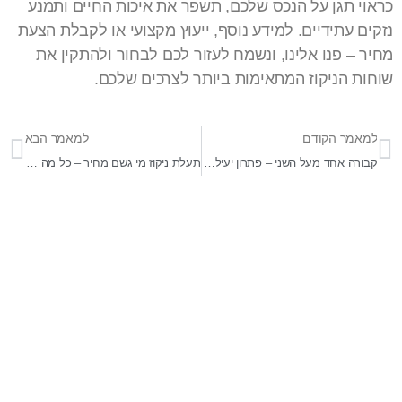
כראוי תגן על הנכס שלכם, תשפר את איכות החיים ותמנע
נזקים עתידיים. למידע נוסף, ייעוץ מקצועי או לקבלת הצעת
מחיר – פנו אלינו, ונשמח לעזור לכם לבחור ולהתקין את
שוחות הניקוז המתאימות ביותר לצרכים שלכם.
למאמר הקודם
למאמר הבא
קבורה אחד מעל השני – פתרון יעיל, מכבד ומשמעותי למשפחות בישראל
תעלת ניקוז מי גשם מחיר – כל מה שצריך לדעת לפני שמזמינים
בר-אל 27 תעשיות בע"מ