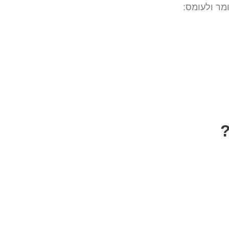
מר ולעומס:
?