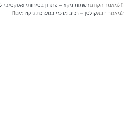
למאמר הקודם
רשתות ניקוז – פתרון בטיחותי ואפקטיבי ל
למאמר הבא
קולטן – רכיב מרכזי במערכת ניקוז מים
בר-אל 27 תעשיות בע"מ
מפעלים לייצור ופתוח מוצרי בטון ייחודיים לענף
ההנדסה, התשתיות והאדריכלי . התמחות בפתוח
מוצרים מותאמי פרויקטים . מפעלינו בעלי הסמכה של
מכון התקנים לייצור מוצרי בטון ובעלי תקן איזו 9001