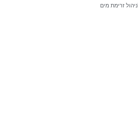
ניהול זרימת מים
עקבו אחרינו
צ
מש
ה
תי