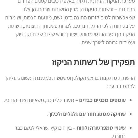
מערכת הניקוז העירונית תלויה באלפי רכיבים קטנים הפזורים
ברחובות – ורשתות הניקוז הן מבין החשובות שבהם. הן אלו
שמאפשרות למים לזרום החוצה בזמן גשם, מונעות הצפות, ושומרות
על בטיחות הולכי הרגל והנהגים. למרות פשטותן החיצונית, רשתות
הניקוז הן רכיב הנדסי מהותי, וייצורן דורש שילוב של חוזק, דיוק
ועמידות גבוהה לאורך שנים.
תפקידן של רשתות הניקוז
הרשתות מותקנות בראש הקולטן ומשמשות כמסננת ראשונה. עליהן
להתמודד עם:
עומסים מכניים כבדים
– מעבר כלי רכב, משאיות וציוד הנדסי.
שחיקה ממגע חוזר עם גלגלים ולכלוך
.
שינויי טמפרטורה ולחות
– בין חום קיץ ישראלי לגשם כבד
בחורף.