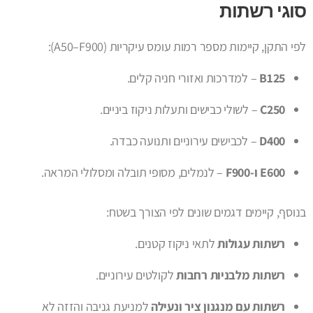
סוגי רשתות
לפי התקן, קיימות מספר רמות עומס עיקריות (A50–F900):
B125
– למדרכות ואזורי חניה קלים.
C250
– לשולי כבישים ותעלות ניקוז ביניים.
D400
– לכבישים עירוניים ותנועה כבדה.
E600 ו-F900
– לנמלים, מסופי תובלה ומסלולי המראה.
בנוסף, קיימים דגמים שונים לפי הצורך בשטח:
רשתות עגולות
לתאי ניקוז קטנים.
רשתות מלבניות רחבות
לקולטים עירוניים.
רשתות עם מנגנון ציר ונעילה
למניעת גניבה והזזה לא