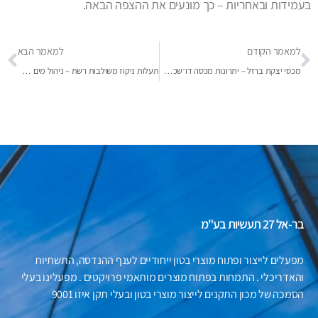
בעמידות ובאחריות – כך מונעים את ההצפה הבאה.
למאמר הקודם
למאמר הבא
מכסי יצקת ברזל – יתרונות מכסה דו־שכבתי במערכות כבדות
תעלות ניקוז משולבות רשת – ניהול מים עירוני חכם
בר-אל 27 תעשיות בע"מ
מפעלים לייצור ופתוח מוצרי בטון ייחודיים לענף ההנדסה, התשתיות
והאדריכלי . התמחות בפתוח מוצרים מותאמי פרויקטים . מפעלינו בעלי
הסמכה של מכון התקנים לייצור מוצרי בטון ובעלי תקן איזו 9001