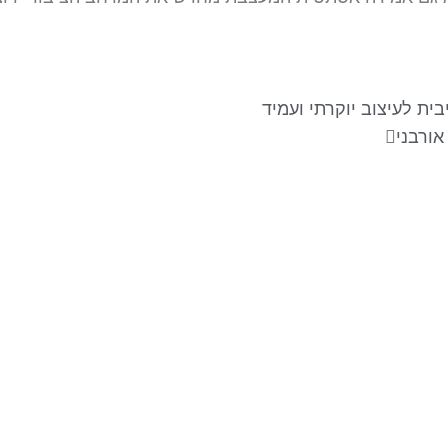
ית לעיצוב יוקרתי ועמיד
אורבני
עקבו אחרינו
צ
מש