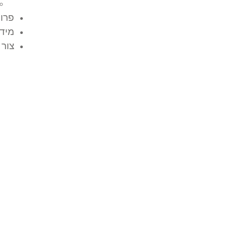
פרוי
מידע
צור 
ריהוט רחוב מבטון: פת
עמיד, פונקציונלי ועיצ
למרחב הציבורי