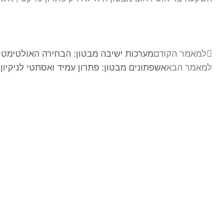
למאמר הקודם
מערכות ישיבה מבטון: הבחירה האולטימטיב
למאמר הבא
אשפתונים מבטון: פתרון עמיד ואסתטי לניקיון 
בר-אל 27 תעשיות בע"מ
מפעלים לייצור ופתוח מוצרי בטון ייחודיים לענף
ההנדסה, התשתיות והאדריכלי . התמחות בפתוח