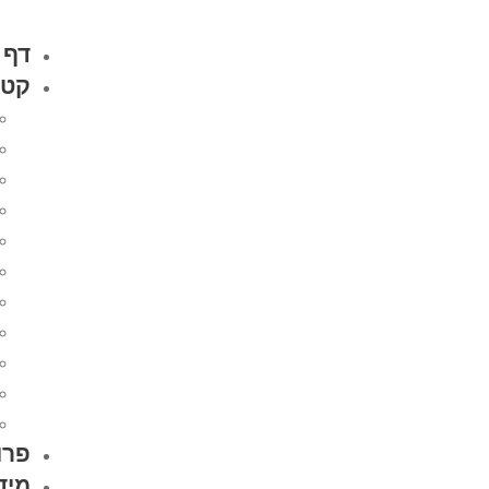
דף 
קטל
פרו
מיד