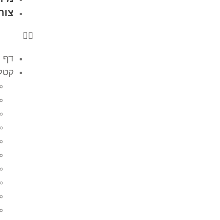
צור
דף 
קטלו