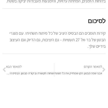
בלוחות הזמנים, הפחתת עלויות, והימנעות מעבודות יציקה בשטח.
לסיכום
קירות תומכים הם הבסיס היציב של כל פיתוח תשתיתי. עם מוצרי
הבטון של בר-אל 27 תעשיות – גם היציבות, גם הדיוק וגם העיצוב
בידיים שלך.
למאמר הקודם
למאמר הבא
אבני שפה מבטון: הקו שמחזיק את כל השטח
שוחות תקשורת וביקורת מבטון: הבסיס היציב של עולם התשתיות