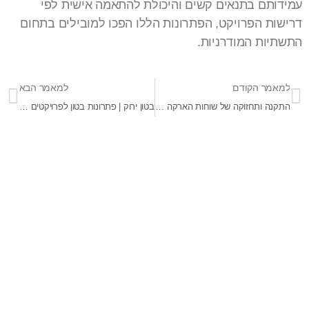
עמידותם בתנאים קשים והיכולת להתאמה אישית לפי
דרישות הפרויקט, הפתרונות הללו הפכו למובילים בתחום
התשתיות המודרניות.
למאמר הקודם
למאמר הבא
התקנה ותחזוקה של שוחות הארקה מבטון בפרויקטים חשמליים
בטון ירוק | פתרונות בטון לפרויקטים ירוקים וכיצד לשלבם בתשתיות?
בר-אל 27 תעשיות בע"מ
מפעלים לייצור ופתוח מוצרי בטון ייחודיים לענף ההנדסה,
התשתיות והאדריכלי . התמחות בפתוח מוצרים מותאמי