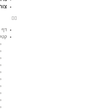
צור
דף 
קטלו