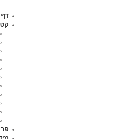
דף 
קטל
פרו
מיד