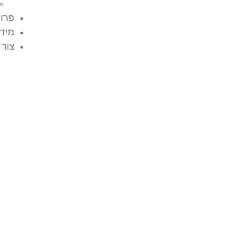
פרוי
מידע
צור 
פילר חשמל מחיר – 
משפיע על העלות ואי
מתכננים נכון?