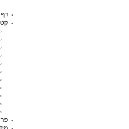
דף 
קטל
פרו
מיד