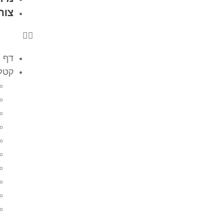
צור
דף 
קטלו