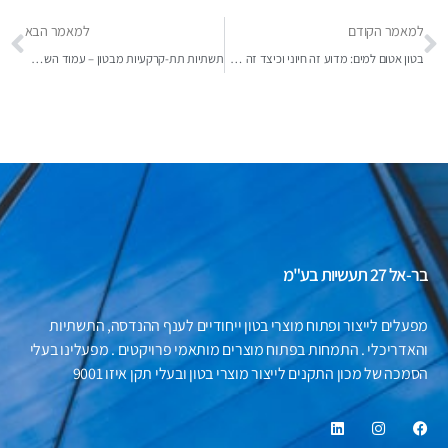
למאמר הקודם
למאמר הבא
בטון אטום למים: מדוע זה חיוני וכיצד זה עובד?
תשתיות תת-קרקעיות מבטון – עמוד השדרה של התשתיות המודרניות בישראל
בר-אל 27 תעשיות בע"מ
מפעלים לייצור ופתוח מוצרי בטון ייחודיים לענף ההנדסה, התשתיות
והאדריכלי . התמחות בפתוח מוצרים מותאמי פרויקטים . מפעלינו בעלי
הסמכה של מכון התקנים לייצור מוצרי בטון ובעלי תקן איזו 9001