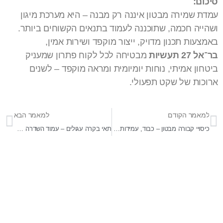
סיכום:
עמדת שמירה מבטון איננה רק מבנה – היא מערכת מיגון
ושהייה חכמה, שתוכננה לעמוד בתנאים הקשוחים ביותר.
באמצעות תכנון מדויק, ייצור מוקפד ושירות אמין,
בר־אל 27 תעשיות
מבטיחה לכל לקוח פתרון שמעניק
ביטחון אמיתי, נוחות יומיומית ומראה מוקפד – לשנים
ארוכות של שקט תפעולי.
למאמר הקודם
למאמר הבא
כיסויי קבורה מבטון – כבוד, עמידות והקפדה עד הפרט האחרון
תאי בקרה עגולים – עמוד השדרה של מערכות התשתית העירוניות