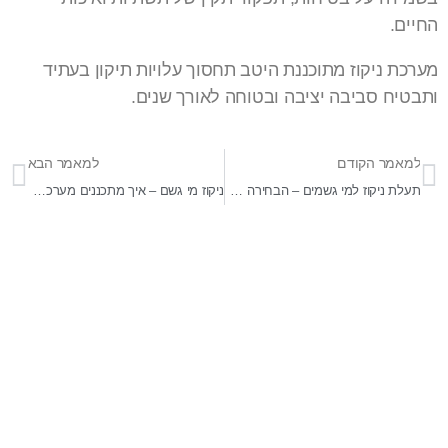
החיים.
מערכת ניקוז מתוכננת היטב תחסוך עלויות תיקון בעתיד
ותבטיח סביבה יציבה ובטוחה לאורך שנים.
למאמר הקודם
למאמר הבא
תעלת ניקוז למי גשמים – הבחירה הנכונה למניעת הצפות וניהול מים יעיל
ניקוז מי גשם – איך מתכננים מערכת ניקוז יעילה שמונעת הצפות
בר-אל 27 תעשיות בע"מ