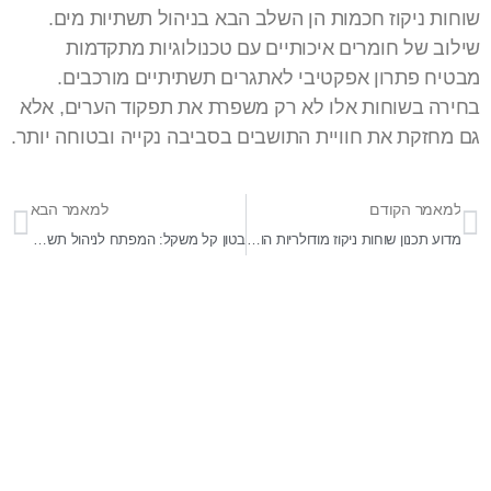
שוחות ניקוז חכמות הן השלב הבא בניהול תשתיות מים.
שילוב של חומרים איכותיים עם טכנולוגיות מתקדמות
מבטיח פתרון אפקטיבי לאתגרים תשתיתיים מורכבים.
בחירה בשוחות אלו לא רק משפרת את תפקוד הערים, אלא
גם מחזקת את חוויית התושבים בסביבה נקייה ובטוחה יותר.
למאמר הקודם
למאמר הבא
מדוע תכנון שוחות ניקוז מודולריות הוא המפתח לניהול מים יעיל בערים?
בטון קל משקל: המפתח לניהול תשתיות חדשני
בר-אל 27 תעשיות בע"מ