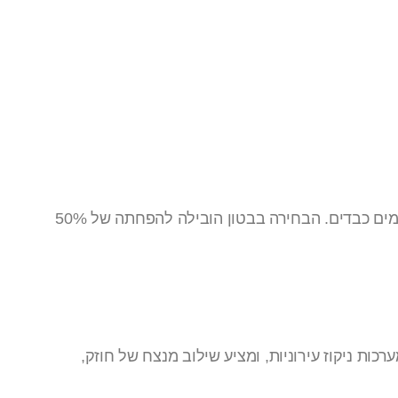
בתוכנית השדרוג של מערכות הניקוז העירוניות בלונדון, הוחלט להשתמש בבטון ליצירת שוחות ניקוז חדשות שיתמודדו עם גשמים כבדים. הבחירה בבטון הובילה להפחתה של 50%
ות ניקוז עירוניות, ומציע שילוב מנצח של חוזק,