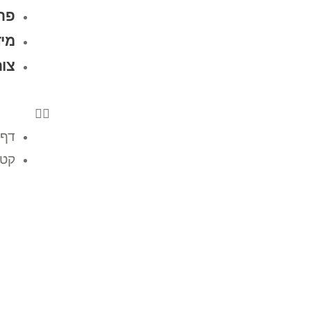
פרו
מיד
צו
דף 
קטל