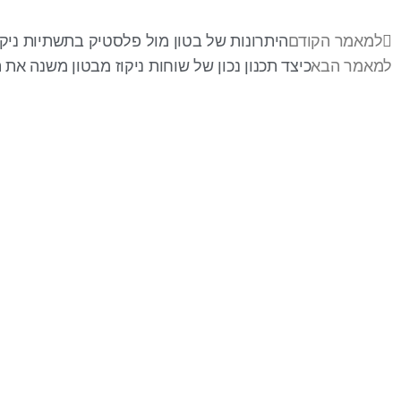
למאמר הקודם
היתרונות של בטון מול פלסטיק בתשתיות ניקוז
למאמר הבא
כיצד תכנון נכון של שוחות ניקוז מבטון משנה את
בר-אל 27 תעשיות בע"מ
מפעלים לייצור ופתוח מוצרי בטון ייחודיים לענף
ההנדסה, התשתיות והאדריכלי . התמחות בפתוח
מוצרים מותאמי פרויקטים . מפעלינו בעלי הסמכה של
מכון התקנים לייצור מוצרי בטון ובעלי תקן איזו 9001