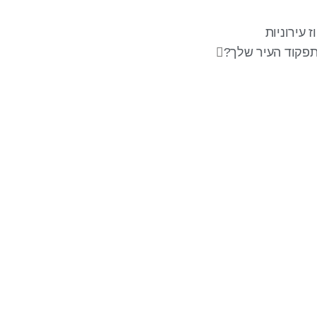
 עירוניות
 תפקוד העיר שלך?
עקבו אחרינו
צר
משרד
הנ
תיאו