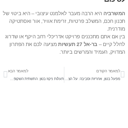
המשרביה
היא הרבה מעבר לאלמנט עיצובי – היא ביטוי של
תכנון חכם, המשלב פרטיות, זרימת אוויר, אור ואסתטיקה
מודרנית.
בין אם אתם מתכננים פרויקט אדריכלי רחב היקף או שדרוג
לחלל קיים –
בר-אל 27 תעשיות
מציעה לכם את הפתרון
המדויק, העמיד והמרשים ביותר.
למאמר הקודם
למאמר הבא
מפעל בטון, אחריות וסביבה: על הצורך בעמידה קפדנית בתקני איכות אוויר
תעלות ניקוז בטון: התשתית השקופה שמגנה על הסביבה הבנויה