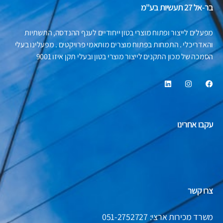
בר-אל 27 תעשיות בע"מ
מפעלים לייצור ופתוח מוצרי בטון ייחודיים לענף ההנדסה, התשתיות
והאדריכלי . התמחות בפתוח מוצרים מותאמי פרויקטים . מפעלינו בעלי
הסמכה של מכון התקנים לייצור מוצרי בטון ובעלי תקן איזו 9001
עקבו אחרינו
צרו קשר
משרד מכירות ארצי: 051-2752727