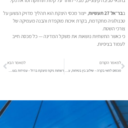
בתנאי סביבה קיצוניים, מבלי לוותר על קלות תחזוקה ומראה נקי.
ב
בר־אל 27 תעשיות
, ייצור מכסי היצקת הוא תהליך מדויק הנשען על
טכנולוגיה מתקדמת, בקרת איכות מוקפדת והבנה מעמיקה של
צורכי השטח.
כי כאשר התשתיות נושאות את משקל המדינה — כל מכסה חייב
לעמוד בציפיות.
למאמר הקודם
למאמר הבא
מכסים לתאי בקרה – שילוב בין בטיחות, עיצוב ותחזוקה
רשתות ניקוז מיצקת ברזל – עמידות בעומסים גבוהים ובתחזוקה יומית