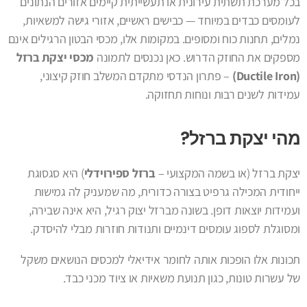
בכל מערכת תשתית עירונית או תעשייתית קיימים אזורים הנתונים
לעומסים כבדים במיוחד — כבישים ראשיים, אזורי גישה למשאיות,
נמלים, תחנות כוח ומסופים. במקומות אלו, מכסי הבטון הרגילים אינם
מספקים את החוזק הדרוש. כאן נכנסים לתמונה
מכסי יצקת ברזל
(Ductile Iron)
– פתרון הנדסי מתקדם המשלב חוזק קיצוני,
עמידות לשנים רבות ונוחות תחזוקה.
מהי יצקת ברזל?
יצקת ברזל (או בשמה המקצועי –
ברזל ספירוידלי
) היא סגסוגת
ייחודית המכילה גרפיט בצורה כדורית, מה שמעניק לה גמישות
ועמידות יוצאות דופן. בשונה מברזל יצוק רגיל, היא אינה שבירה,
ומסוגלת לספוג עומסים דינמיים ותנודות חוזרות מבלי להיסדק.
תכונות אלו הופכות אותה לחומר אידיאלי למכסים הנושאים משקל
של עשרות טונות, כגון תנועת משאיות או ציוד מכני כבד.