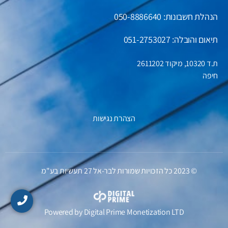
הנהלת חשבונות:
050-8886640
תיאום והובלה: 051-2753027
ת.ד 10320, מיקוד 2611202
חיפה
הצהרת נגישות
© 2023 כל הזכויות שמורות לבר-אל 27 תעשיות בע"מ
Powered by
Digital Prime
Monetization LTD