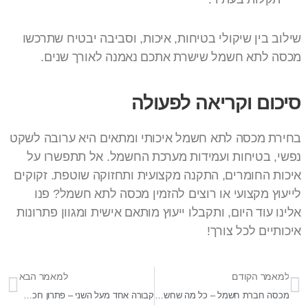
שילוב בין שיקולי בטיחות, איכות, וסביבה יבטיח שתרכשו
מכסה לתא חשמל שישרת אתכם נאמנה לאורך שנים.
סיכום וקריאה לפעולה
בחירת מכסה לתא חשמל איכותי ומתאים היא ערובה לשקט
נפשי, בטיחות ועמידות מערכת החשמל. אל תתפשרו על
איכות החומרים, התקנה מקצועית ותחזוקה שוטפת. זקוקים
לייעוץ מקצועי או רוצים להזמין מכסה לתא חשמל? פנו
אלינו עוד היום, ותקבלו ייעוץ מותאם אישית ומגוון פתרונות
איכותיים לכל צורך!
למאמר הקודם
למאמר הבא
מכסה חברת חשמל – כל מה שחשוב לדעת על מכסי חשמל איכותיים ובטיחותיים
קבורה אחד מעל השני – פתרון חכם, מכבד ומותאם למשפחות בישראל