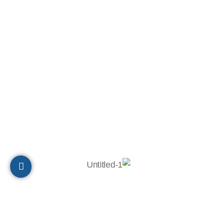
תיאום והובלה: 051-2753027
ת.ד 10320, מיקוד 2611202
חיפה
הצהרת נגישות
© 2023 כל הזכויות שמורות לבר-אל 27 תעשיות בע"מ
Powered by
Digital Prime
Monetization LTD