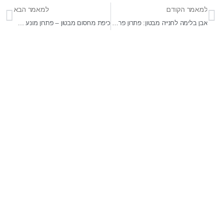
למאמר הקודם
למאמר הבא
אבן בלימה לחנייה מבטון: פתרון פרקטי ואסתטי
כיפת מחסום מבטון – פתרון מונע מעבר עם עוצמה ושקט נפשי
בר-אל 27 תעשיות בע"מ
מפעלים לייצור ופתוח מוצרי בטון ייחודיים לענף ההנדסה,
התשתיות והאדריכלי . התמחות בפתוח מוצרים מותאמי
פרויקטים . מפעלינו בעלי הסמכה של מכון התקנים לייצור מוצרי
בטון ובעלי תקן איזו 9001