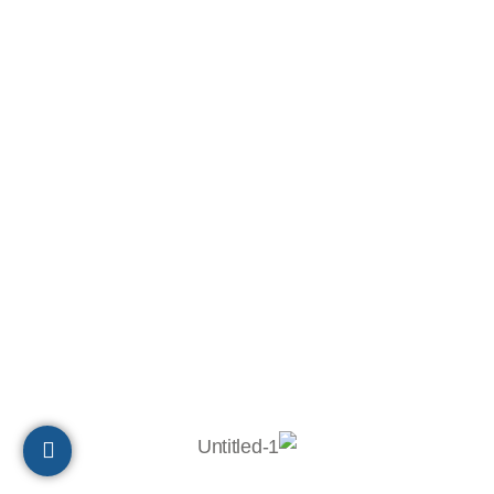
משרד מכירות ארצי: 051-2752727
הנהלת חשבונות:
050-8886640
תיאום והובלה: 051-2753027
ת.ד 10320, מיקוד 2611202
חיפה
הצהרת נגישות
© 2023 כל הזכויות שמורות לבר-אל 27 תעשיות בע"מ
Powered by
Digital Prime
Monetization LTD