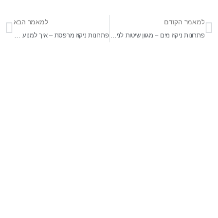
למאמר הקודם
למאמר הבא
פתרונות ניקוז מים – מגוון שיטות לניהול מים בצורה יעילה ובטוחה
פתרונות ניקוז מרפסת – איך למנוע הצפות ולשמור על מרפסת יבשה
בר-אל 27 תעשיות בע"מ
מפעלים לייצור ופתוח מוצרי בטון ייחודיים לענף ההנדסה,
התשתיות והאדריכלי . התמחות בפתוח מוצרים מותאמי
פרויקטים . מפעלינו בעלי הסמכה של מכון התקנים לייצור מוצרי
בטון ובעלי תקן איזו 9001