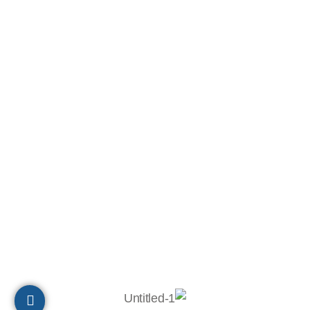
משרד מכירות ארצי: 051-2752727
הנהלת חשבונות:
050-8886640
תיאום והובלה: 051-2753027
ת.ד 10320, מיקוד 2611202
חיפה
הצהרת נגישות
© 2023 כל הזכויות שמורות לבר-אל 27 תעשיות בע"מ