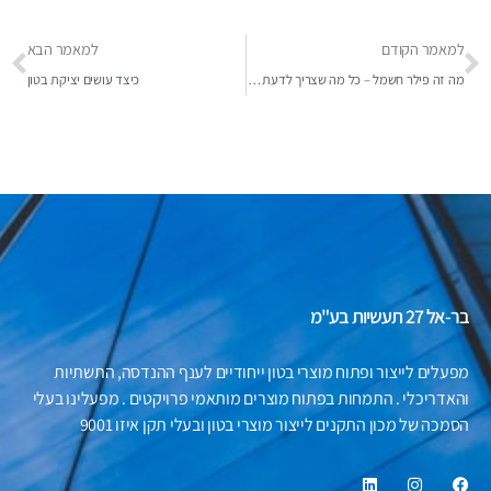
למאמר הקודם
למאמר הבא
מה זה פילר חשמל – כל מה שצריך לדעת על נקודת החלוקה המרכזית של החשמל
כיצד עושים יציקת בטון
בר-אל 27 תעשיות בע"מ
מפעלים לייצור ופתוח מוצרי בטון ייחודיים לענף ההנדסה, התשתיות
והאדריכלי . התמחות בפתוח מוצרים מותאמי פרויקטים . מפעלינו בעלי
הסמכה של מכון התקנים לייצור מוצרי בטון ובעלי תקן איזו 9001