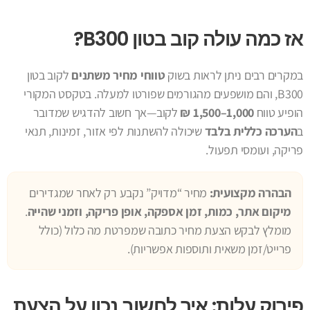
אז כמה עולה קוב בטון B300?
במקרים רבים ניתן לראות בשוק
טווחי מחיר משתנים
לקוב בטון
B300, והם מושפעים מהגורמים שפורטו למעלה. בטקסט המקורי
הופיע טווח
1,000–1,500 ₪
לקוב—אך חשוב להדגיש שמדובר
ב
הערכה כללית בלבד
שיכולה להשתנות לפי אזור, זמינות, תנאי
פריקה, ועומסי תפעול.
הבהרה מקצועית:
מחיר “מדויק” נקבע רק לאחר שמגדירים
מיקום אתר, כמות, זמן אספקה, אופן פריקה, וזמני שהייה
.
מומלץ לבקש הצעת מחיר כתובה שמפרטת מה כלול (כולל
פרייט/זמן משאית ותוספות אפשריות).
פירוק עלות: איך לחשוב נכון על הצעת