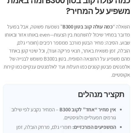
כמה עולה קוב בטון B300 ומה באמת
משפיע על המחיר?
השאלה “
כמה עולה קוב בטון B300
” נשמעת פשוטה, אבל בפועל
מדובר במחיר שיכול להשתנות בין הצעות—even באותו אזור ובאותו
שבוע. הסיבה: מחיר הבטון מורכב ממספר רכיבים (חומרי גלם,
הובלה, זמן משאית באתר, תנאי פריקה ועוד), וכל שינוי קטן באחד
מהם משפיע על התוצאה הסופית. בטון בB300 משמש לבנייה של
אלמנטים מבטון קטנים כמו
תעלות
ועד לאלמנטים ענקיים כמו
קירות
אקוסטיים
.
תקציר מנהלים
אין מחיר “אחד” לקוב B300
– המחיר נקבע לפי שילוב
גורמים תפעוליים ולוגיסטיים.
המשפיעים המרכזיים:
חומרי גלם, מרחק הובלה, זמן