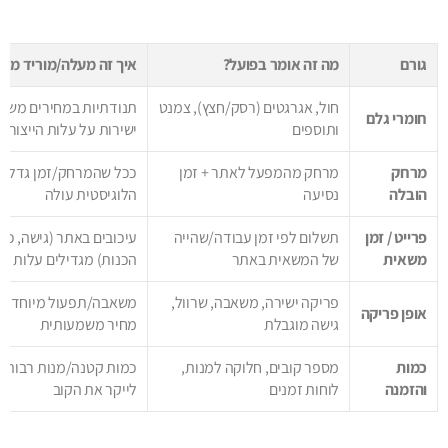
גורם
מה זה אומר בפועל?
איך זה מעלה/מוריד מחי
חול, אגרגטים (רסק/חצץ), צמנט
תנודתיות במחירים משפ
חומרי גלם
ותוספים
ישירות על עלות הייצור
מרחק
מרחק מהמפעל לאתר + זמן
ככל שהמרחק/זמן גדלי
הובלה
נסיעה
הלוגיסטית עולה
פרייט / זמן
תשלום לפי זמן עבודה/שהייה
עיכובים באתר (גישה, כו
משאית
של המשאית באתר
הכנות) מגדילים עלות
פריקה ישירה, משאבה, שרוול,
משאבה/תפעול מיוחד = 
אופן פריקה
גישה מוגבלת
מחיר משמעותית
כמות
מספר קובים, חלוקה למנות,
כמות קטנה/מנות רבות ע
והזמנה
לוחות זמנים
לייקר את הקוב