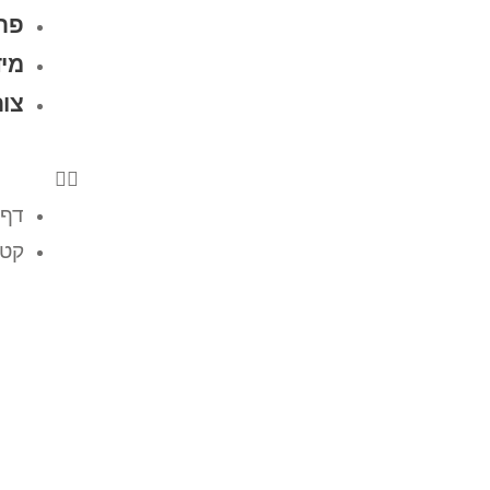
פרו
מיד
צו
דף 
קטל