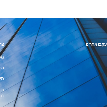
עקבו אחרינו
צר
משרד
הנ
תיאו
ת.ד 10320, מיקו
חי