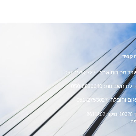
ו קשר
 מכירות ארצי: 051-2752727
הלת חשבונות:
050-8886640
ם והובלה: 051-2753027
ד 2611202
פה