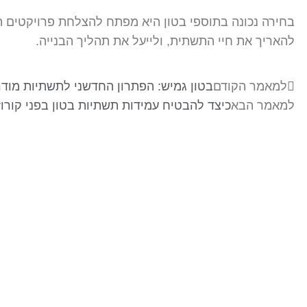
בחירה נכונה בתוספי בטון היא מפתח להצלחת פרויקטים ת
להאריך את חיי התשתית, ולייעל את תהליך הבנייה.
למאמר הקודם
בטון גמיש: הפתרון החדשני לתשתיות מודר
למאמר הבא
כיצד להבטיח עמידות תשתיות בטון בפני קורוז
בר-אל 27 תעשיות בע"מ
מפעלים לייצור ופתוח מוצרי בטון ייחודיים לענף