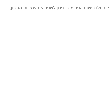
ה ולדרישות הפרויקט, ניתן לשפר את עמידות הבטון,
רו קשר
רד מכירות ארצי: 051-2752727