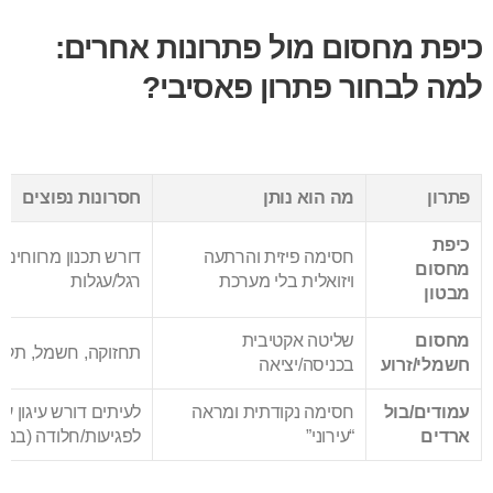
כיפת מחסום מול פתרונות אחרים:
למה לבחור פתרון פאסיבי?
פתרון
מה הוא נותן
חסרונות נפוצים
כיפת
חסימה פיזית והרתעה
דורש תכנון מרווחים נ
מחסום
ויזואלית בלי מערכת
רגל/עגלות
מבטון
מחסום
שליטה אקטיבית
תחזוקה, חשמל, תקלו
חשמלי/זרוע
בכניסה/יציאה
עמודים/בול
חסימה נקודתית ומראה
לעיתים דורש עיגון ע
ארדים
“עירוני”
לפגיעות/חלודה (במ