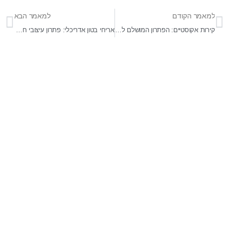
למאמר הקודם
למאמר הבא
קירות אקוסטיים: הפתרון המושלם לשקט ואיכות חיים
אריחי בטון אדריכלי: פתרון עיצובי חכם ומרשים
בר-אל 27 תעשיות בע"מ
מפעלים לייצור ופתוח מוצרי בטון ייחודיים לענף ההנדסה,
התשתיות והאדריכלי . התמחות בפתוח מוצרים מותאמי
פרויקטים . מפעלינו בעלי הסמכה של מכון התקנים לייצור מוצרי
בטון ובעלי תקן איזו 9001