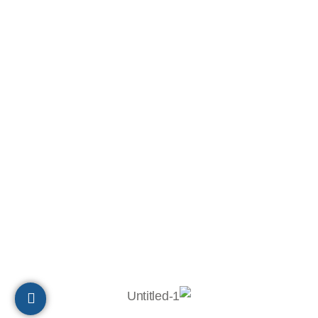
משרד מכירות ארצי: 051-2752727
הנהלת חשבונות:
050-8886640
תיאום והובלה: 051-2753027
ת.ד 10320, מיקוד 2611202
חיפה
הצהרת נגישות
© 2023 כל הזכויות שמורות לבר-אל 27 תעשיות בע"מ
Powered by
Digital Prime
Monetization LTD