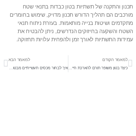
תכנון והתקנה של תשתיות בטון כבדות בתנאי שטח
מורכבים הם תהליך הדורש תכנון מדויק, שימוש בחומרים
מתקדמים ושיטות בנייה מותאמות. בעזרת ניתוח תנאי
השטח והשקעה בחיזוקים הנדרשים, ניתן להבטיח את
עמידות התשתיות לאורך זמן ולהפחית עלויות תחזוקה.
למאמר הקודם
למאמר הבא
כיצד בטון משופר תורם להארכת חיי תשתיות חשמל?
איך לבחור מכסים תעשייתיים מבטון שמותאמים למערכות תחבורה?
בר-אל 27 תעשיות בע"מ