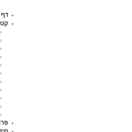
דף 
קטל
פרו
מיד