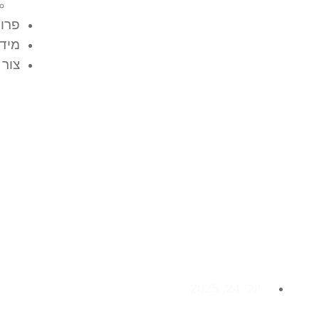
פרוי
מידע
צור 
האם מיגונית בטוחה
יולי 24, 2025