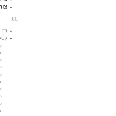
צור
דף 
קטלו