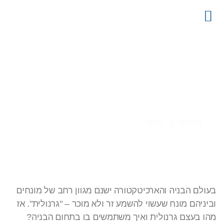
צור קשר
דף הבית
קטלוג מוצרים
פרויקטים
מידע מקצועי
גרנוליט
אוגוסט 6, 2025
בעולם הבניה והארכיטקטורה ישנם מגוון רחב של מונחים
וביניהם מונח שעשוי להשמע זר ולא מוכר – "גרנולית". אז
מהו בעצם גרנולית ואיך משתמשים בו בתחום הבניה?