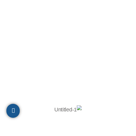
הנהלת חשבונות:
050-8886640
תיאום והובלה: 051-2753027
ת.ד 10320, מיקוד 2611202
חיפה
הצהרת נגישות
© 2023 כל הזכויות שמורות לבר-אל 27 תעשיות בע"מ
Powered by
Digital Prime
Monetization LTD