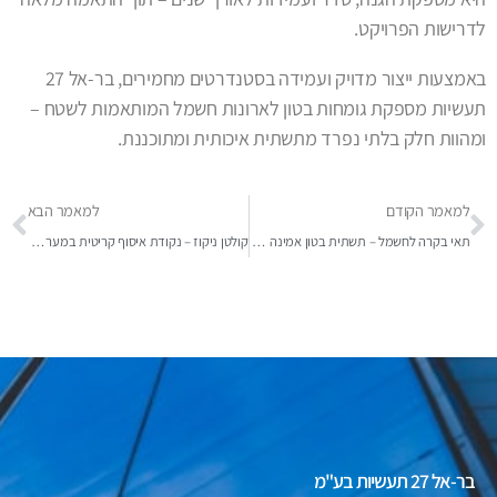
לדרישות הפרויקט.
באמצעות ייצור מדויק ועמידה בסטנדרטים מחמירים, בר-אל 27
תעשיות מספקת גומחות בטון לארונות חשמל המותאמות לשטח –
ומהוות חלק בלתי נפרד מתשתית איכותית ומתוכננת.
למאמר הקודם
למאמר הבא
תאי בקרה לחשמל – תשתית בטון אמינה לניהול מערכות חשמל
קולטן ניקוז – נקודת איסוף קריטית במערכות ניהול מי גשם
בר-אל 27 תעשיות בע"מ