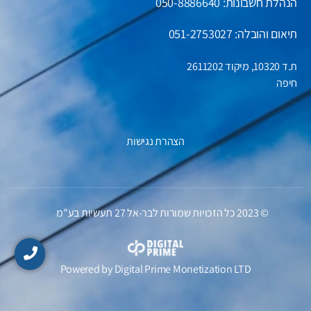
הנהלת חשבונות:
050-8886640
תיאום והובלה: 051-2753027
ת.ד 10320, מיקוד 2611202
חיפה
הצהרת נגישות
© 2023 כל הזכויות שמורות לבר-אל 27 תעשיות בע"מ
Powered by
Digital Prime
Monetization LTD