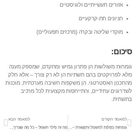
אזורים תעשייתיים ולוגיסטיים
חניונים תת-קרקעיים
מוקדי שליטה ובקרה (מרכזים תפעוליים)
סיכום:
גומחות משולשות הן פתרון גמיש ומתקדם, שמספק מענה
מלא לפרויקטים בהם תשתיות הן לא רק צורך – אלא חלק
מהתכנון האסטרטגי. הן משקפות חשיבה מערכתית, מוכנות
לשדרוגים עתידיים, והתייחסות מקצועית לכל מרכיב
בתשתית.
למאמר הקודם
למאמר הבא
גומחות כפולות לחשמל ותקשורת – פתרון משולב ויעיל לתשתיות עירוניות
מה זה פילר חשמל – כל מה שצריך לדעת על נקודת החלוקה המרכזית של החשמל