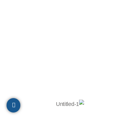
תיאום והובלה: 051-2753027
ת.ד 10320, מיקוד 2611202
חיפה
הצהרת נגישות
© 2023 כל הזכויות שמורות לבר-אל 27 תעשיות בע"מ
Powered by
Digital Prime
Monetization LTD