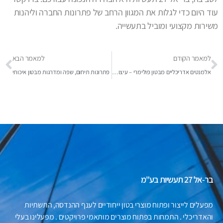
עוד היום כדי לגלות את המגוון הרחב של פתרונות החברה וליהנות
משירות מקצועי ומוביל בתעשייה.
למאמר הקודם
למאמר הבא
אלמנטים אדריכליים מבטון פולימרי – עיצוב שמתחבר לטכנולוגיה
פתרונות תיחום, שפה ומדרגות מבטון איכותי
בר-אל 27 תעשיות בע"מ
מפעלים לייצור ופתוח מוצרי בטון ייחודיים לענף ההנדסה, התשתיות
והאדריכלי . התמחות בפתוח מוצרים מותאמי פרויקטים . מפעלינו בעלי