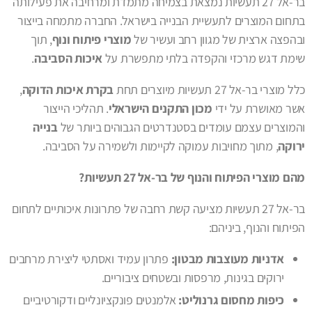
בר-אל 27 תעשיות נמצאת בצמיחה מתמדת ומרחיבה את פעילותה
בתחום המוצרים לתעשיית הבנייה בישראל. החברה מתמחה בייצור
ובהפצה ארצית של מגוון רחב ועשיר של
מוצרי פיתוח ונוף
, תוך
שימת דגש מרכזי והקפדה בלתי מתפשרת על
איכות הסביבה
.
כלל מוצרי בר-אל 27 תעשיות מיוצרים תחת
בקרת איכות הדוקה
,
אשר מאושרת על ידי
מכון התקנים הישראלי
. תהליכי הייצור
והמוצרים עצמם עומדים בסטנדרטים הגבוהים ביותר של
בנייה
ירוקה
, מתוך מחויבות עמוקה לקיימות ולשמירה על הסביבה.
מהם מוצרי הפיתוח והנוף של בר-אל 27 תעשיות?
בר-אל 27 תעשיות מציעה קשת רחבה של פתרונות איכותיים לתחום
הפיתוח והנוף, ביניהם:
אדניות מעוצבות מבטון:
פתרון עמיד ואסתטי ליצירת מרחבים
ירוקים בגינות, מרפסות ובשטחים ציבוריים.
כיפות מחסום גרנוליט:
אלמנטים פונקציונליים ודקורטיביים