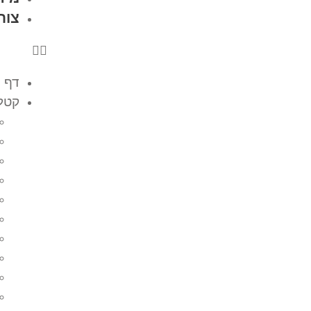
צור
דף 
קטלו