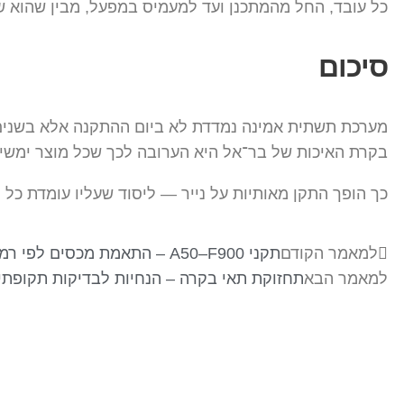
כל עובד, החל מהמתכנן ועד למעמיס במפעל, מבין שהוא ש
סיכום
מערכת תשתית אמינה נמדדת לא ביום ההתקנה אלא בשנים
בקרת האיכות של בר־אל היא הערובה לכך שכל מוצר ימשיך
כך הופך התקן מאותיות על נייר — ליסוד שעליו עומדת כל
למאמר הקודם
תקני A50–F900 – התאמת מכסים לפי רמות עומס וסביבה
למאמר הבא
תחזוקת תאי בקרה – הנחיות לבדיקות תקופתי