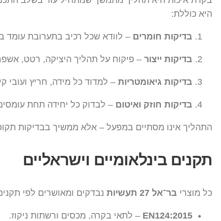
בקרת איכות היא תהליך מתמשך שמתחיל עוד בשלב התכנו
היא כוללת:
בדיקות חומרים
– לוודא שכל רכיב בתערובת עומד בת
בדיקות ייצור
– פיקוח על תהליך היציקה, רטט, אשפרה
בדיקות גיאומטריות
– למדוד כל מידה, חריץ ועובי ק
בדיקות חוזק ואיטום
– לבדוק כל יחידה תחת עומסים
התהליך אינו מסתיים במפעל – אלא ממשיך בבדיקות תקו
תקנים בינלאומיים וישראליים
כל מוצרי
בר־אל 27 תעשיות
נבדקים ומאושרים לפי תקנים 
EN124:2015
– לתאי בקרה, מכסים ורשתות ניקוז.