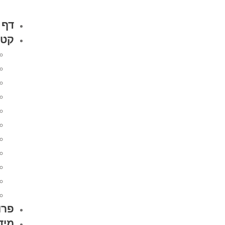
דף 
קטל
פרו
מיד