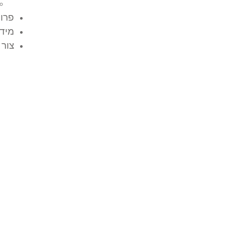
פרוי
מידע
צור 
בקרת איכות ועמידה 
הדרך להבטחת אמינו