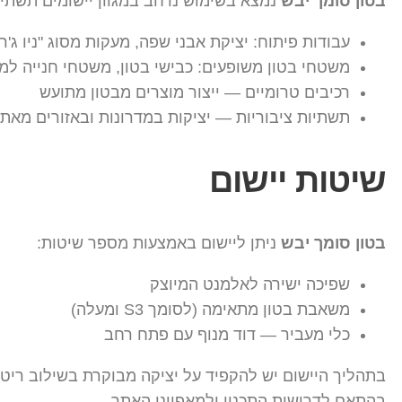
בטון סומך יבש
נמצא בשימוש נרחב במגוון יישומים תשתית
עבודות פיתוח: יציקת אבני שפה, מעקות מסוג "ניו ג'רס
משטחי בטון משופעים: כבישי בטון, משטחי חנייה למ
רכיבים טרומיים — ייצור מוצרים מבטון מתועש
תשתיות ציבוריות — יציקות במדרונות ובאזורים מאת
שיטות יישום
בטון סומך יבש
ניתן ליישום באמצעות מספר שיטות:
שפיכה ישירה לאלמנט המיוצק
משאבת בטון מתאימה (לסומך S3 ומעלה)
כלי מעביר — דוד מנוף עם פתח רחב
בתהליך היישום יש להקפיד על יציקה מבוקרת בשילוב ריט
בהתאם לדרישות התכנון ולמאפייני האתר.