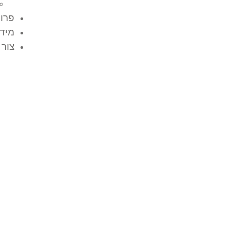
פרוי
מידע
צור 
בטון סומך יבש: מענה
לעבודות פיתוח ויציקו
ייחודיות