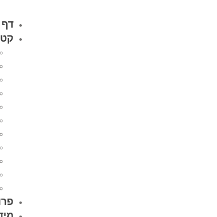
דף 
קטל
פרו
מיד