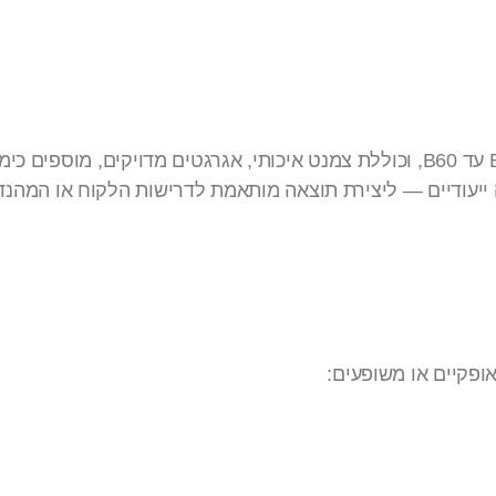
מיוצרת לרוב בדרגות חוזק B30 עד B60, וכוללת צמנט איכותי, אגרגטים מ
ה ייעודיים — ליצירת תוצאה מותאמת לדרישות הלקוח או המהנד
פקיים או משופעים: