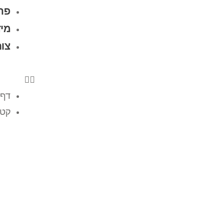
פרו
מיד
צו
דף 
קטל