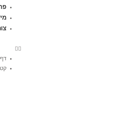
פרו
מיד
צו
דף 
קטל