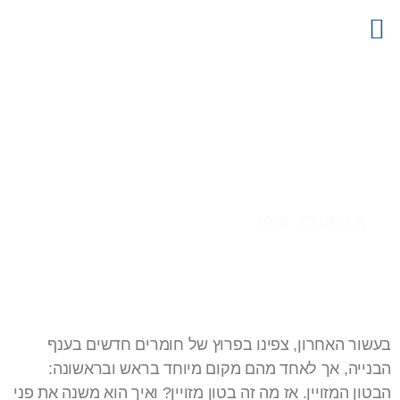
צור קשר
דף הבית
קטלוג מוצרים
פרויקטים
מידע מקצועי
בטון מזויין
אוגוסט 15, 2025
בעשור האחרון, צפינו בפרוץ של חומרים חדשים בענף
הבנייה, אך לאחד מהם מקום מיוחד בראש ובראשונה:
הבטון המזויין. אז מה זה בטון מזויין? ואיך הוא משנה את פני