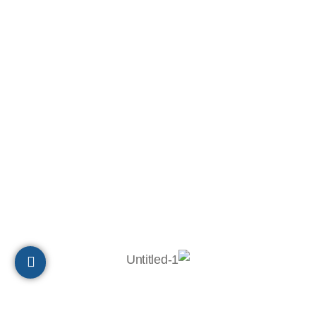
הנהלת חשבונות:
050-8886640
תיאום והובלה: 051-2753027
ת.ד 10320, מיקוד 2611202
חיפה
הצהרת נגישות
© 2023 כל הזכויות שמורות לבר-אל 27 תעשיות בע"מ
Powered by
Digital Prime
Monetization LTD